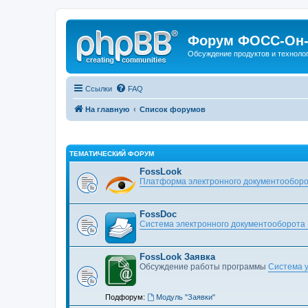
Форум ФОСС-Он-
Обсуждение продуктов и техноло
Ссылки
FAQ
На главную
Список форумов
ТЕМАТИЧЕСКИЙ ФОРУМ
FossLook
Платформа электронного документооборо
FossDoc
Система электронного документооборота
FossLook Заявка
Обсуждение работы программы
Система у
Подфорум:
Модуль "Заявки"