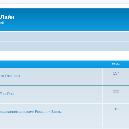
Лайн
гий
ТЕМЫ
157
та FossLook
222
 FossDoc
161
правления заявками FossLook Заявка