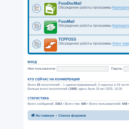
FossDocMail
Обсуждение работы программы
Корпорати
FossMail
Обсуждение работы программы
Корпорати
TCPFOSS
Обсуждение работы программы
Агент пе
ВХОД
Имя пользователя:
Пароль:
КТО СЕЙЧАС НА КОНФЕРЕНЦИИ
Всего
25
посетителей :: 1 зарегистрированный, 0 скрытых и 24 гост
Больше всего посетителей (
1988
) здесь было 19 окт 2025, 10:26
СТАТИСТИКА
Всего сообщений:
3363
• Всего тем:
680
• Всего пользователей:
648
•
На главную
Список форумов