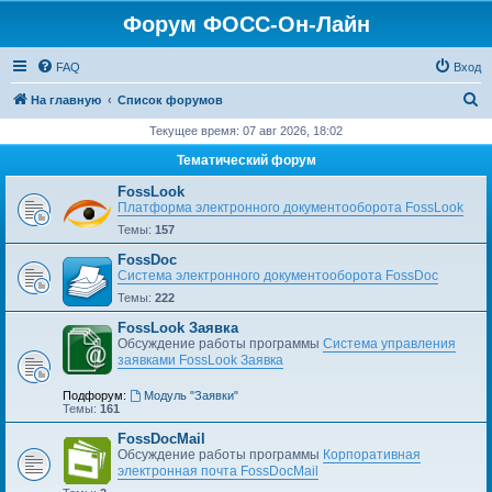
Форум ФОСС-Он-Лайн
FAQ
Вход
П
На главную
Список форумов
о
Текущее время: 07 авг 2026, 18:02
и
Тематический форум
с
FossLook
к
Платформа электронного документооборота FossLook
Темы:
157
FossDoc
Система электронного документооборота FossDoc
Темы:
222
FossLook Заявка
Обсуждение работы программы
Система управления
заявками FossLook Заявка
Подфорум:
Модуль "Заявки"
Темы:
161
FossDocMail
Обсуждение работы программы
Корпоративная
электронная почта FossDocMail