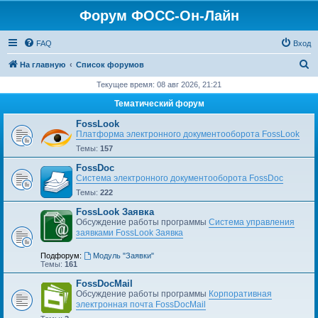
Форум ФОСС-Он-Лайн
FAQ
Вход
П
На главную
Список форумов
о
Текущее время: 08 авг 2026, 21:21
и
Тематический форум
с
FossLook
к
Платформа электронного документооборота FossLook
Темы:
157
FossDoc
Система электронного документооборота FossDoc
Темы:
222
FossLook Заявка
Обсуждение работы программы
Система управления
заявками FossLook Заявка
Подфорум:
Модуль "Заявки"
Темы:
161
FossDocMail
Обсуждение работы программы
Корпоративная
электронная почта FossDocMail