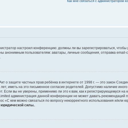
Как мне связаться с администратором 
дминистратор настроил конференцию: должны ли вы зарегистрироваться, чтобы
 анонимным пользователям: аватары, личные сообщения, отправка email-сооб
.
 или Акт о защите частных прав ребёнка в интернете от 1998 г. — это закон Со
т, иметь на это письменное согласие родителей. Допустимо наличие иного
 Если вы не уверены, применимо ли это к вам, как к регистрирующемуся на 
Limited администрация данной конференции не может давать рекомендаций 
ос «С кем можно связаться по вопросу некорректного использования и/или ю
т юридической силы.
.