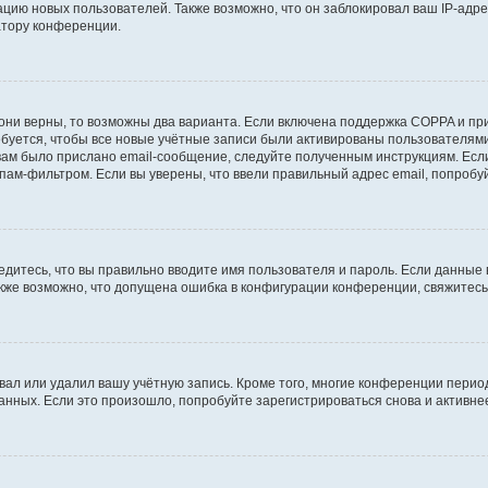
ию новых пользователей. Также возможно, что он заблокировал ваш IP-адре
атору конференции.
они верны, то возможны два варианта. Если включена поддержка COPPA и при 
уется, чтобы все новые учётные записи были активированы пользователями
ам было прислано email-сообщение, следуйте полученным инструкциям. Если
пам-фильтром. Если вы уверены, что ввели правильный адрес email, попробу
едитесь, что вы правильно вводите имя пользователя и пароль. Если данные
Также возможно, что допущена ошибка в конфигурации конференции, свяжитес
вал или удалил вашу учётную запись. Кроме того, многие конференции перио
ных. Если это произошло, попробуйте зарегистрироваться снова и активнее 