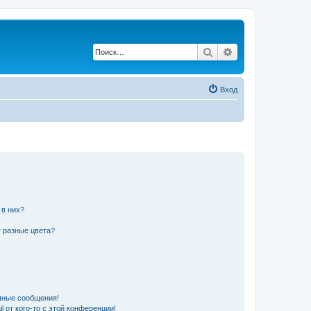
Поиск
Расширенный по
Вход
 в них?
 разные цвета?
чные сообщения!
 от кого-то с этой конференции!