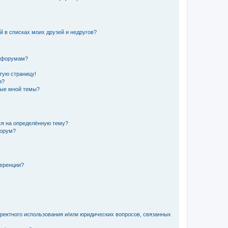
й в списках моих друзей и недругов?
и форумам?
стую страницу!
и?
ные мной темы?
ься на определённую тему?
форум?
ференции?
рректного использования и/или юридических вопросов, связанных