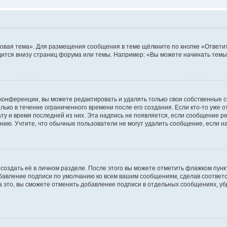
овая тема». Для размещения сообщения в теме щёлкните по кнопке «Ответит
ится внизу страниц форума или темы. Например: «Вы можете начинать темы»
конференции, вы можете редактировать и удалять только свои собственные 
ько в течение ограниченного времени после его создания. Если кто-то уже 
дату и время последней из них. Эта надпись не появляется, если сообщение 
ию. Учтите, что обычные пользователи не могут удалить сообщение, если на 
создать её в личном разделе. После этого вы можете отметить флажком пун
обавление подписи по умолчанию ко всем вашим сообщениям, сделав соотве
а это, вы сможете отменить добавление подписи в отдельных сообщениях, у