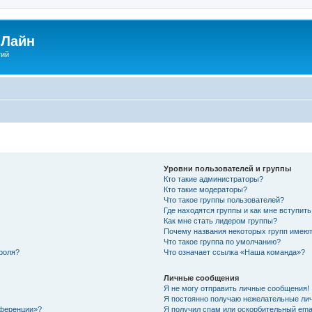
Лайн
гий
Уровни пользователей и группы
Кто такие администраторы?
Кто такие модераторы?
Что такое группы пользователей?
Где находятся группы и как мне вступить
Как мне стать лидером группы?
Почему названия некоторых групп имеют
Что такое группа по умолчанию?
роля?
Что означает ссылка «Наша команда»?
Личные сообщения
Я не могу отправить личные сообщения!
Я постоянно получаю нежелательные ли
нференции»?
Я получил спам или оскорбительный email