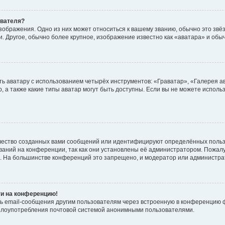
ователя?
зображения. Одно из них может относиться к вашему званию, обычно это звёзд
. Другое, обычно более крупное, изображение известно как «аватара» и обы
ь аватару с использованием четырёх инструментов: «Граватар», «Галерея а
, а также какие типы аватар могут быть доступны. Если вы не можете испол
чество созданных вами сообщений или идентифицируют определённых польз
аний на конференции, так как они установлены её администратором. Пожал
е. На большинстве конференций это запрещено, и модератор или администра
ти на конференцию!
ь email-сообщения другим пользователям через встроенную в конференцию ф
ь злоупотребления почтовой системой анонимными пользователями.