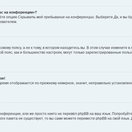
час на конференции»?
дёте опцию
Скрывать моё пребывание на конференции
. Выберите
Да
, и вы 
зователем.
вому поясу, а не к тому, в котором находитесь вы. В этом случае измените в 
овой пояс, как и большинство настроек, могут только зарегистрированные пол
ое!
о время отображается по-прежнему неверное, значит, неправильно установле
онференции, или же просто никто не перевёл phpBB на ваш язык. Попробуйт
вого пакета не существует, то вы сами можете перевести phpBB на свой язы