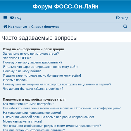
Форум ФОСС-Он-Лайн
FAQ
Вход
П
На главную
Список форумов
о
Часто задаваемые вопросы
и
с
Вход на конференцию и регистрация
Зачем мне нужно регистрироваться?
к
Что такое COPPA?
Почему я не могу зарегистрироваться?
Я только что зарегистрировался, но не могу войти!
Почему я не могу войти?
Я давно зарегистрирован, но больше не могу войти!
Я забыл пароль!
Почему мне периодически приходится повторять ввод имени и пароля?
Что делает функция «Удалить cookies»?
Параметры и настройки пользователя
Как мне изменить мои настройки?
Как избежать появления моего имени в списке «Кто сейчас на конференции»?
На конференции неправильное время!
Я изменил часовой пояс, но время всё равно неправильное!
Моего языка нет в списке!
Что означают изображения рядом с моим именем пользователя?
Как мне включить отображение аватары?