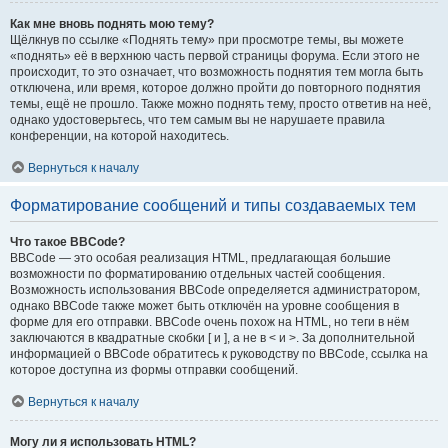
Как мне вновь поднять мою тему?
Щёлкнув по ссылке «Поднять тему» при просмотре темы, вы можете
«поднять» её в верхнюю часть первой страницы форума. Если этого не
происходит, то это означает, что возможность поднятия тем могла быть
отключена, или время, которое должно пройти до повторного поднятия
темы, ещё не прошло. Также можно поднять тему, просто ответив на неё,
однако удостоверьтесь, что тем самым вы не нарушаете правила
конференции, на которой находитесь.
Вернуться к началу
Форматирование сообщений и типы создаваемых тем
Что такое BBCode?
BBCode — это особая реализация HTML, предлагающая большие
возможности по форматированию отдельных частей сообщения.
Возможность использования BBCode определяется администратором,
однако BBCode также может быть отключён на уровне сообщения в
форме для его отправки. BBCode очень похож на HTML, но теги в нём
заключаются в квадратные скобки [ и ], а не в < и >. За дополнительной
информацией о BBCode обратитесь к руководству по BBCode, ссылка на
которое доступна из формы отправки сообщений.
Вернуться к началу
Могу ли я использовать HTML?