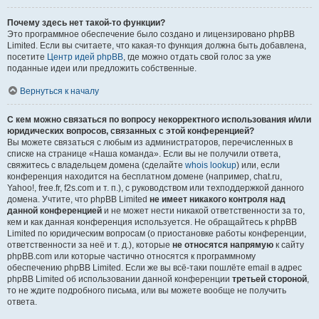
Почему здесь нет такой-то функции?
Это программное обеспечение было создано и лицензировано phpBB
Limited. Если вы считаете, что какая-то функция должна быть добавлена,
посетите
Центр идей phpBB
, где можно отдать свой голос за уже
поданные идеи или предложить собственные.
Вернуться к началу
С кем можно связаться по вопросу некорректного использования и/или
юридических вопросов, связанных с этой конференцией?
Вы можете связаться с любым из администраторов, перечисленных в
списке на странице «Наша команда». Если вы не получили ответа,
свяжитесь с владельцем домена (сделайте
whois lookup
) или, если
конференция находится на бесплатном домене (например, chat.ru,
Yahoo!, free.fr, f2s.com и т. п.), с руководством или техподдержкой данного
домена. Учтите, что phpBB Limited
не имеет никакого контроля над
данной конференцией
и не может нести никакой ответственности за то,
кем и как данная конференция используется. Не обращайтесь к phpBB
Limited по юридическим вопросам (о приостановке работы конференции,
ответственности за неё и т. д.), которые
не относятся напрямую
к сайту
phpBB.com или которые частично относятся к программному
обеспечению phpBB Limited. Если же вы всё-таки пошлёте email в адрес
phpBB Limited об использовании данной конференции
третьей стороной
,
то не ждите подробного письма, или вы можете вообще не получить
ответа.