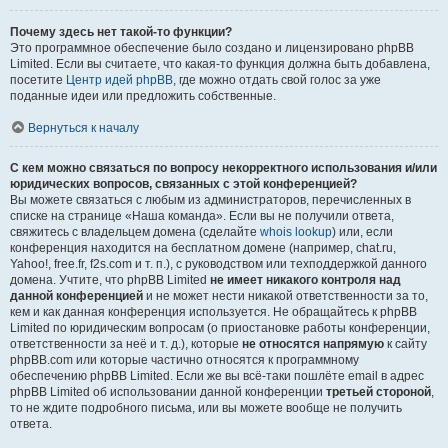
Почему здесь нет такой-то функции?
Это программное обеспечение было создано и лицензировано phpBB
Limited. Если вы считаете, что какая-то функция должна быть добавлена,
посетите
Центр идей phpBB
, где можно отдать свой голос за уже
поданные идеи или предложить собственные.
Вернуться к началу
С кем можно связаться по вопросу некорректного использования и/или
юридических вопросов, связанных с этой конференцией?
Вы можете связаться с любым из администраторов, перечисленных в
списке на странице «Наша команда». Если вы не получили ответа,
свяжитесь с владельцем домена (сделайте
whois lookup
) или, если
конференция находится на бесплатном домене (например, chat.ru,
Yahoo!, free.fr, f2s.com и т. п.), с руководством или техподдержкой данного
домена. Учтите, что phpBB Limited
не имеет никакого контроля над
данной конференцией
и не может нести никакой ответственности за то,
кем и как данная конференция используется. Не обращайтесь к phpBB
Limited по юридическим вопросам (о приостановке работы конференции,
ответственности за неё и т. д.), которые
не относятся напрямую
к сайту
phpBB.com или которые частично относятся к программному
обеспечению phpBB Limited. Если же вы всё-таки пошлёте email в адрес
phpBB Limited об использовании данной конференции
третьей стороной
,
то не ждите подробного письма, или вы можете вообще не получить
ответа.