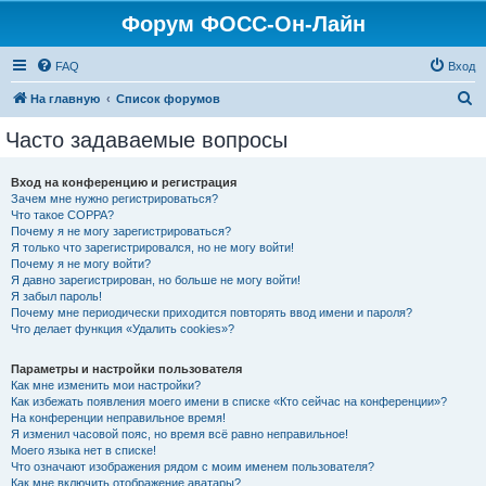
Форум ФОСС-Он-Лайн
FAQ
Вход
П
На главную
Список форумов
о
Часто задаваемые вопросы
и
с
Вход на конференцию и регистрация
Зачем мне нужно регистрироваться?
к
Что такое COPPA?
Почему я не могу зарегистрироваться?
Я только что зарегистрировался, но не могу войти!
Почему я не могу войти?
Я давно зарегистрирован, но больше не могу войти!
Я забыл пароль!
Почему мне периодически приходится повторять ввод имени и пароля?
Что делает функция «Удалить cookies»?
Параметры и настройки пользователя
Как мне изменить мои настройки?
Как избежать появления моего имени в списке «Кто сейчас на конференции»?
На конференции неправильное время!
Я изменил часовой пояс, но время всё равно неправильное!
Моего языка нет в списке!
Что означают изображения рядом с моим именем пользователя?
Как мне включить отображение аватары?