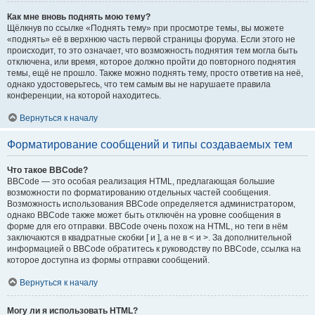
Как мне вновь поднять мою тему?
Щёлкнув по ссылке «Поднять тему» при просмотре темы, вы можете
«поднять» её в верхнюю часть первой страницы форума. Если этого не
происходит, то это означает, что возможность поднятия тем могла быть
отключена, или время, которое должно пройти до повторного поднятия
темы, ещё не прошло. Также можно поднять тему, просто ответив на неё,
однако удостоверьтесь, что тем самым вы не нарушаете правила
конференции, на которой находитесь.
Вернуться к началу
Форматирование сообщений и типы создаваемых тем
Что такое BBCode?
BBCode — это особая реализация HTML, предлагающая большие
возможности по форматированию отдельных частей сообщения.
Возможность использования BBCode определяется администратором,
однако BBCode также может быть отключён на уровне сообщения в
форме для его отправки. BBCode очень похож на HTML, но теги в нём
заключаются в квадратные скобки [ и ], а не в < и >. За дополнительной
информацией о BBCode обратитесь к руководству по BBCode, ссылка на
которое доступна из формы отправки сообщений.
Вернуться к началу
Могу ли я использовать HTML?