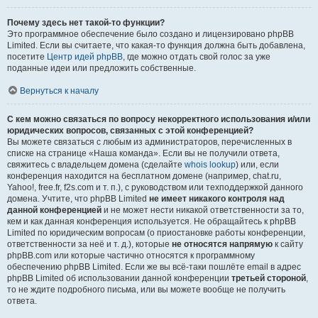
Почему здесь нет такой-то функции?
Это программное обеспечение было создано и лицензировано phpBB
Limited. Если вы считаете, что какая-то функция должна быть добавлена,
посетите
Центр идей phpBB
, где можно отдать свой голос за уже
поданные идеи или предложить собственные.
Вернуться к началу
С кем можно связаться по вопросу некорректного использования и/или
юридических вопросов, связанных с этой конференцией?
Вы можете связаться с любым из администраторов, перечисленных в
списке на странице «Наша команда». Если вы не получили ответа,
свяжитесь с владельцем домена (сделайте
whois lookup
) или, если
конференция находится на бесплатном домене (например, chat.ru,
Yahoo!, free.fr, f2s.com и т. п.), с руководством или техподдержкой данного
домена. Учтите, что phpBB Limited
не имеет никакого контроля над
данной конференцией
и не может нести никакой ответственности за то,
кем и как данная конференция используется. Не обращайтесь к phpBB
Limited по юридическим вопросам (о приостановке работы конференции,
ответственности за неё и т. д.), которые
не относятся напрямую
к сайту
phpBB.com или которые частично относятся к программному
обеспечению phpBB Limited. Если же вы всё-таки пошлёте email в адрес
phpBB Limited об использовании данной конференции
третьей стороной
,
то не ждите подробного письма, или вы можете вообще не получить
ответа.