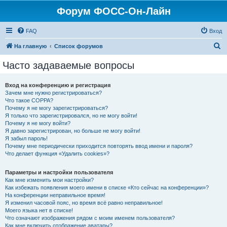
Форум ФОСС-Он-Лайн
FAQ
Вход
П
На главную
Список форумов
о
Часто задаваемые вопросы
и
с
Вход на конференцию и регистрация
Зачем мне нужно регистрироваться?
к
Что такое COPPA?
Почему я не могу зарегистрироваться?
Я только что зарегистрировался, но не могу войти!
Почему я не могу войти?
Я давно зарегистрирован, но больше не могу войти!
Я забыл пароль!
Почему мне периодически приходится повторять ввод имени и пароля?
Что делает функция «Удалить cookies»?
Параметры и настройки пользователя
Как мне изменить мои настройки?
Как избежать появления моего имени в списке «Кто сейчас на конференции»?
На конференции неправильное время!
Я изменил часовой пояс, но время всё равно неправильное!
Моего языка нет в списке!
Что означают изображения рядом с моим именем пользователя?
Как мне включить отображение аватары?