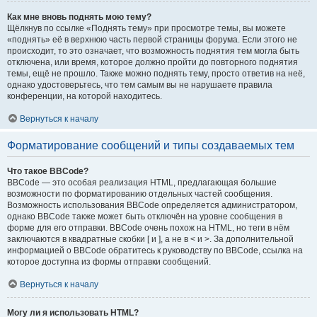
Как мне вновь поднять мою тему?
Щёлкнув по ссылке «Поднять тему» при просмотре темы, вы можете
«поднять» её в верхнюю часть первой страницы форума. Если этого не
происходит, то это означает, что возможность поднятия тем могла быть
отключена, или время, которое должно пройти до повторного поднятия
темы, ещё не прошло. Также можно поднять тему, просто ответив на неё,
однако удостоверьтесь, что тем самым вы не нарушаете правила
конференции, на которой находитесь.
Вернуться к началу
Форматирование сообщений и типы создаваемых тем
Что такое BBCode?
BBCode — это особая реализация HTML, предлагающая большие
возможности по форматированию отдельных частей сообщения.
Возможность использования BBCode определяется администратором,
однако BBCode также может быть отключён на уровне сообщения в
форме для его отправки. BBCode очень похож на HTML, но теги в нём
заключаются в квадратные скобки [ и ], а не в < и >. За дополнительной
информацией о BBCode обратитесь к руководству по BBCode, ссылка на
которое доступна из формы отправки сообщений.
Вернуться к началу
Могу ли я использовать HTML?