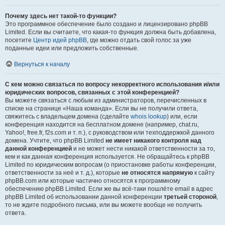
Почему здесь нет такой-то функции?
Это программное обеспечение было создано и лицензировано phpBB
Limited. Если вы считаете, что какая-то функция должна быть добавлена,
посетите
Центр идей phpBB
, где можно отдать свой голос за уже
поданные идеи или предложить собственные.
Вернуться к началу
С кем можно связаться по вопросу некорректного использования и/или
юридических вопросов, связанных с этой конференцией?
Вы можете связаться с любым из администраторов, перечисленных в
списке на странице «Наша команда». Если вы не получили ответа,
свяжитесь с владельцем домена (сделайте
whois lookup
) или, если
конференция находится на бесплатном домене (например, chat.ru,
Yahoo!, free.fr, f2s.com и т. п.), с руководством или техподдержкой данного
домена. Учтите, что phpBB Limited
не имеет никакого контроля над
данной конференцией
и не может нести никакой ответственности за то,
кем и как данная конференция используется. Не обращайтесь к phpBB
Limited по юридическим вопросам (о приостановке работы конференции,
ответственности за неё и т. д.), которые
не относятся напрямую
к сайту
phpBB.com или которые частично относятся к программному
обеспечению phpBB Limited. Если же вы всё-таки пошлёте email в адрес
phpBB Limited об использовании данной конференции
третьей стороной
,
то не ждите подробного письма, или вы можете вообще не получить
ответа.