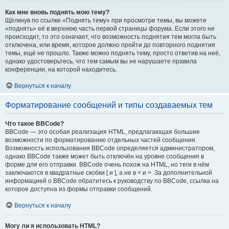
Как мне вновь поднять мою тему?
Щёлкнув по ссылке «Поднять тему» при просмотре темы, вы можете
«поднять» её в верхнюю часть первой страницы форума. Если этого не
происходит, то это означает, что возможность поднятия тем могла быть
отключена, или время, которое должно пройти до повторного поднятия
темы, ещё не прошло. Также можно поднять тему, просто ответив на неё,
однако удостоверьтесь, что тем самым вы не нарушаете правила
конференции, на которой находитесь.
Вернуться к началу
Форматирование сообщений и типы создаваемых тем
Что такое BBCode?
BBCode — это особая реализация HTML, предлагающая большие
возможности по форматированию отдельных частей сообщения.
Возможность использования BBCode определяется администратором,
однако BBCode также может быть отключён на уровне сообщения в
форме для его отправки. BBCode очень похож на HTML, но теги в нём
заключаются в квадратные скобки [ и ], а не в < и >. За дополнительной
информацией о BBCode обратитесь к руководству по BBCode, ссылка на
которое доступна из формы отправки сообщений.
Вернуться к началу
Могу ли я использовать HTML?