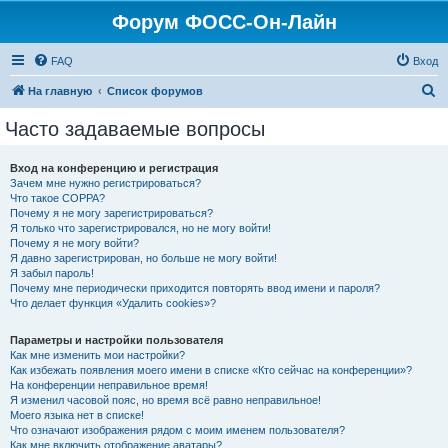
Форум ФОСС-Он-Лайн
FAQ
Вход
П
На главную
Список форумов
о
Часто задаваемые вопросы
и
с
Вход на конференцию и регистрация
Зачем мне нужно регистрироваться?
к
Что такое COPPA?
Почему я не могу зарегистрироваться?
Я только что зарегистрировался, но не могу войти!
Почему я не могу войти?
Я давно зарегистрирован, но больше не могу войти!
Я забыл пароль!
Почему мне периодически приходится повторять ввод имени и пароля?
Что делает функция «Удалить cookies»?
Параметры и настройки пользователя
Как мне изменить мои настройки?
Как избежать появления моего имени в списке «Кто сейчас на конференции»?
На конференции неправильное время!
Я изменил часовой пояс, но время всё равно неправильное!
Моего языка нет в списке!
Что означают изображения рядом с моим именем пользователя?
Как мне включить отображение аватары?