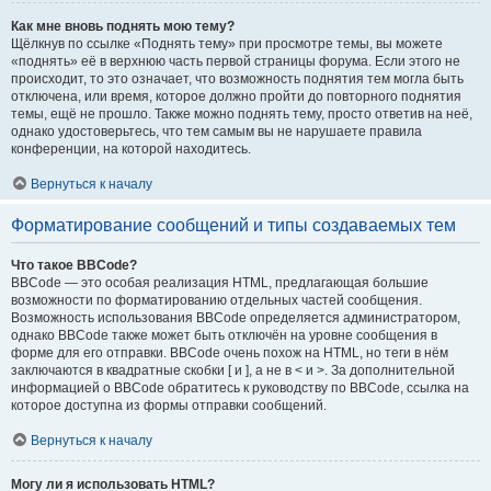
Как мне вновь поднять мою тему?
Щёлкнув по ссылке «Поднять тему» при просмотре темы, вы можете
«поднять» её в верхнюю часть первой страницы форума. Если этого не
происходит, то это означает, что возможность поднятия тем могла быть
отключена, или время, которое должно пройти до повторного поднятия
темы, ещё не прошло. Также можно поднять тему, просто ответив на неё,
однако удостоверьтесь, что тем самым вы не нарушаете правила
конференции, на которой находитесь.
Вернуться к началу
Форматирование сообщений и типы создаваемых тем
Что такое BBCode?
BBCode — это особая реализация HTML, предлагающая большие
возможности по форматированию отдельных частей сообщения.
Возможность использования BBCode определяется администратором,
однако BBCode также может быть отключён на уровне сообщения в
форме для его отправки. BBCode очень похож на HTML, но теги в нём
заключаются в квадратные скобки [ и ], а не в < и >. За дополнительной
информацией о BBCode обратитесь к руководству по BBCode, ссылка на
которое доступна из формы отправки сообщений.
Вернуться к началу
Могу ли я использовать HTML?