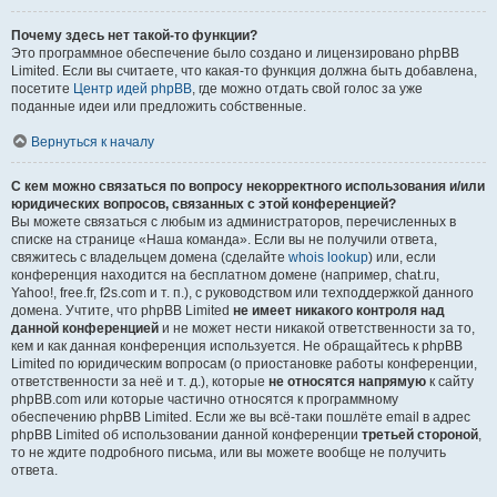
Почему здесь нет такой-то функции?
Это программное обеспечение было создано и лицензировано phpBB
Limited. Если вы считаете, что какая-то функция должна быть добавлена,
посетите
Центр идей phpBB
, где можно отдать свой голос за уже
поданные идеи или предложить собственные.
Вернуться к началу
С кем можно связаться по вопросу некорректного использования и/или
юридических вопросов, связанных с этой конференцией?
Вы можете связаться с любым из администраторов, перечисленных в
списке на странице «Наша команда». Если вы не получили ответа,
свяжитесь с владельцем домена (сделайте
whois lookup
) или, если
конференция находится на бесплатном домене (например, chat.ru,
Yahoo!, free.fr, f2s.com и т. п.), с руководством или техподдержкой данного
домена. Учтите, что phpBB Limited
не имеет никакого контроля над
данной конференцией
и не может нести никакой ответственности за то,
кем и как данная конференция используется. Не обращайтесь к phpBB
Limited по юридическим вопросам (о приостановке работы конференции,
ответственности за неё и т. д.), которые
не относятся напрямую
к сайту
phpBB.com или которые частично относятся к программному
обеспечению phpBB Limited. Если же вы всё-таки пошлёте email в адрес
phpBB Limited об использовании данной конференции
третьей стороной
,
то не ждите подробного письма, или вы можете вообще не получить
ответа.