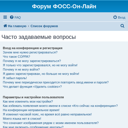
Форум ФОСС-Он-Лайн
FAQ
Вход
П
На главную
Список форумов
о
Часто задаваемые вопросы
и
с
Вход на конференцию и регистрация
Зачем мне нужно регистрироваться?
к
Что такое COPPA?
Почему я не могу зарегистрироваться?
Я только что зарегистрировался, но не могу войти!
Почему я не могу войти?
Я давно зарегистрирован, но больше не могу войти!
Я забыл пароль!
Почему мне периодически приходится повторять ввод имени и пароля?
Что делает функция «Удалить cookies»?
Параметры и настройки пользователя
Как мне изменить мои настройки?
Как избежать появления моего имени в списке «Кто сейчас на конференции»?
На конференции неправильное время!
Я изменил часовой пояс, но время всё равно неправильное!
Моего языка нет в списке!
Что означают изображения рядом с моим именем пользователя?
Как мне включить отображение аватары?