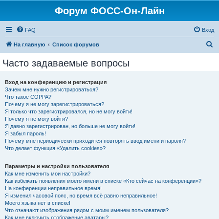
Форум ФОСС-Он-Лайн
FAQ
Вход
П
На главную
Список форумов
о
Часто задаваемые вопросы
и
с
Вход на конференцию и регистрация
Зачем мне нужно регистрироваться?
к
Что такое COPPA?
Почему я не могу зарегистрироваться?
Я только что зарегистрировался, но не могу войти!
Почему я не могу войти?
Я давно зарегистрирован, но больше не могу войти!
Я забыл пароль!
Почему мне периодически приходится повторять ввод имени и пароля?
Что делает функция «Удалить cookies»?
Параметры и настройки пользователя
Как мне изменить мои настройки?
Как избежать появления моего имени в списке «Кто сейчас на конференции»?
На конференции неправильное время!
Я изменил часовой пояс, но время всё равно неправильное!
Моего языка нет в списке!
Что означают изображения рядом с моим именем пользователя?
Как мне включить отображение аватары?