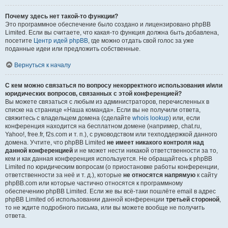
Почему здесь нет такой-то функции?
Это программное обеспечение было создано и лицензировано phpBB
Limited. Если вы считаете, что какая-то функция должна быть добавлена,
посетите
Центр идей phpBB
, где можно отдать свой голос за уже
поданные идеи или предложить собственные.
Вернуться к началу
С кем можно связаться по вопросу некорректного использования и/или
юридических вопросов, связанных с этой конференцией?
Вы можете связаться с любым из администраторов, перечисленных в
списке на странице «Наша команда». Если вы не получили ответа,
свяжитесь с владельцем домена (сделайте
whois lookup
) или, если
конференция находится на бесплатном домене (например, chat.ru,
Yahoo!, free.fr, f2s.com и т. п.), с руководством или техподдержкой данного
домена. Учтите, что phpBB Limited
не имеет никакого контроля над
данной конференцией
и не может нести никакой ответственности за то,
кем и как данная конференция используется. Не обращайтесь к phpBB
Limited по юридическим вопросам (о приостановке работы конференции,
ответственности за неё и т. д.), которые
не относятся напрямую
к сайту
phpBB.com или которые частично относятся к программному
обеспечению phpBB Limited. Если же вы всё-таки пошлёте email в адрес
phpBB Limited об использовании данной конференции
третьей стороной
,
то не ждите подробного письма, или вы можете вообще не получить
ответа.