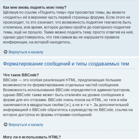
Как мне вновь поднять мою тему?
Щёлкнув по ссылке «Поднять тему» при просмотре темы, вы можете
«поднять» её в верхнюю часть первой страницы форума. Если этого не
происходит, то это означает, что возможность поднятия тем могла быть
отключена, или время, которое должно пройти до повторного поднятия
темы, ещё не прошло. Также можно поднять тему, просто ответив на неё,
однако удостоверьтесь, что тем самым вы не нарушаете правила
конференции, на которой находитесь.
Вернуться к началу
Форматирование сообщений и типы создаваемых тем
Что такое BBCode?
BBCode — это особая реализация HTML, предлагающая большие
возможности по форматированию отдельных частей сообщения.
Возможность использования BBCode определяется администратором,
однако BBCode также может быть отключён на уровне сообщения в
форме для его отправки. BBCode очень похож на HTML, но теги в нём
заключаются в квадратные скобки [ и ], а не в < и >. За дополнительной
информацией о BBCode обратитесь к руководству по BBCode, ссылка на
которое доступна из формы отправки сообщений.
Вернуться к началу
Могу ли я использовать HTML?